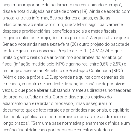
peça mais importante do parlamento merece cuidado e tempo”,
disse a nota divulgada na noite de ontem (19). Ainda de acordo com
a nota, entre as informações pendentes citadas, estão as
relacionadas ao salário-mínimo, que “afetam significativamente
despesas previdenciárias, benefícios sociais e metas fiscais,
exigindo cálculos e projeções mais precisos”. A expectativa é que o
Senado vote ainda nesta sexta-feira (20) outro projeto do pacote de
corte de gastos do governo, Projeto de Lei (PL) 4.614/24 – que
limita o ganho real do salário-mínimo aos limites do arcabouço
fiscal (inflação medida pelo INPC e ganho real entre 0,6% e 2,5%) e
restringe o acesso ao Benefício de Prestação Continuada (BPC).
“Além disso, a própria LDO, aprovada na quinta com centenas de
emendas, encontra-se pendente de sanção e análise de possíveis
vetos, o que pode alterar substancialmente as diretrizes norteadoras
do orçamento”, diz a nota. Coronel disse que o objetivo do
adiamento não é retardar o processo, “mas assegurar um
documento que de fato retrate as prioridades nacionais, o equilíbrio
das contas públicas e o compromisso com as metas de médio e
longo prazos”. “Sem uma base normativa plenamente definida e um
cenário fiscal delineado por todos os elementos votados e