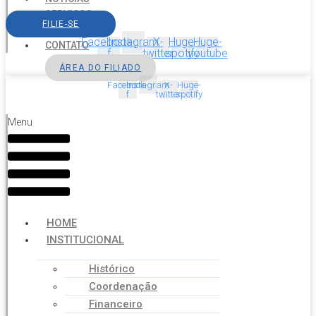
SERVIÇOS
FILIE-SE
AGENDA
Facebook-
Instagram
X-
Huge-
Huge-
CONTATO
f
twitter
spotify
youtube
ÁREA DO FILIADO
Facebook-
Instagram
X-
Huge-
f
twitter
spotify
Menu
HOME
INSTITUCIONAL
Histórico
Coordenação
Financeiro