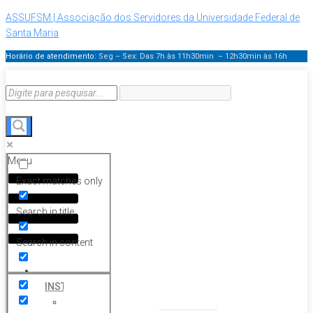
ASSUFSM | Associação dos Servidores da Universidade Federal de
Santa Maria
Horário de atendimento:
Seg – Sex: Das 7h às 11h30min – 12h30min
às 16h
Menu
Exact matches only
Search in title
Search in content
HOME
INSTITUCIONAL
Histórico