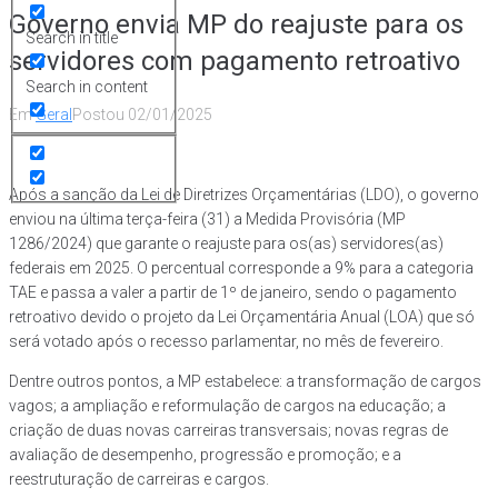
Governo envia MP do reajuste para os
Search in title
servidores com pagamento retroativo
Search in content
Em
Geral
Postou
02/01/2025
Após a sanção da Lei de Diretrizes Orçamentárias (LDO), o governo
enviou na última terça-feira (31) a Medida Provisória (MP
1286/2024) que garante o reajuste para os(as) servidores(as)
federais em 2025. O percentual corresponde a 9% para a categoria
TAE e passa a valer a partir de 1º de janeiro, sendo o pagamento
retroativo devido o projeto da Lei Orçamentária Anual (LOA) que só
será votado após o recesso parlamentar, no mês de fevereiro.
Dentre outros pontos, a MP estabelece: a transformação de cargos
vagos; a ampliação e reformulação de cargos na educação; a
criação de duas novas carreiras transversais; novas regras de
avaliação de desempenho, progressão e promoção; e a
reestruturação de carreiras e cargos.