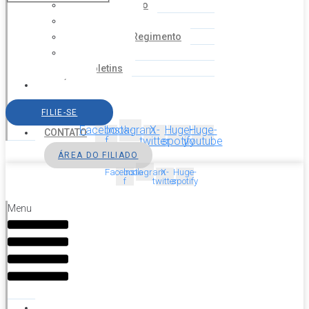
Coordenação
Financeiro
Estatuto e Regimento
Cartilhas
Boletins
NOTÍCIAS
SERVIÇOS
FILIE-SE
AGENDA
Facebook-
Instagram
X-
Huge-
Huge-
CONTATO
f
twitter
spotify
youtube
ÁREA DO FILIADO
Facebook-
Instagram
X-
Huge-
f
twitter
spotify
Menu
HOME