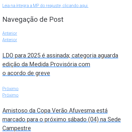
Leia na íntegra a MP do reajuste, clicando aqui.
Navegação de Post
Anterior
Anterior
LDO para 2025 é assinada; categoria aguarda
edição da Medida Provisória com
o acordo de greve
Próximo
Próximo
Amistoso da Copa Verão Afuvesma está
marcado para o próximo sábado (04) na Sede
Campestre