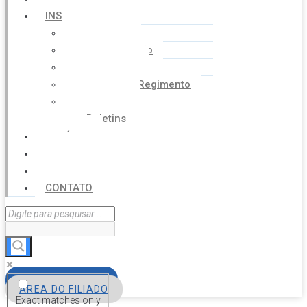
INSTITUCIONAL
Histórico
Coordenação
Financeiro
Estatuto e Regimento
Cartilhas
Boletins
NOTÍCIAS
SERVIÇOS
AGENDA
CONTATO
FILIE-SE
ÁREA DO FILIADO
Exact matches only