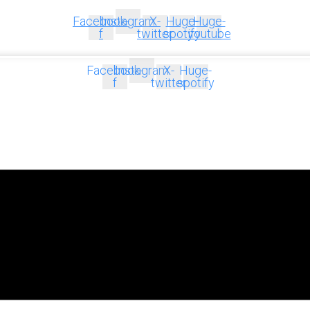
Facebook-
Instagram
X-
Huge-
Huge-
f
twitter
spotify
youtube
Facebook-
Instagram
X-
Huge-
f
twitter
spotify