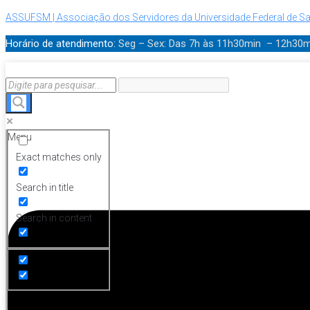
ASSUFSM | Associação dos Servidores da Universidade Federal de Sa
Horário de atendimento:
Seg – Sex: Das 7h às 11h30min – 12h30
Menu
Exact matches only
Search in title
Search in content