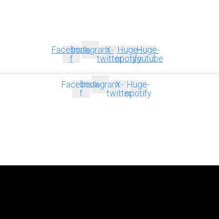
Facebook-
Instagram
X-
Huge-
Huge-
f
twitter
spotify
youtube
Facebook-
Instagram
X-
Huge-
f
twitter
spotify