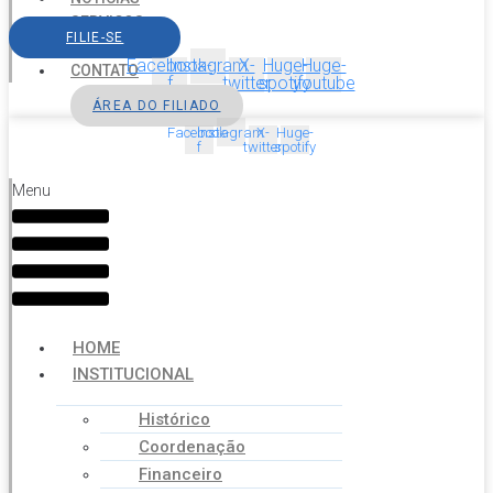
SERVIÇOS
FILIE-SE
AGENDA
Facebook-
Instagram
X-
Huge-
Huge-
CONTATO
f
twitter
spotify
youtube
ÁREA DO FILIADO
Facebook-
Instagram
X-
Huge-
f
twitter
spotify
Menu
HOME
INSTITUCIONAL
Histórico
Coordenação
Financeiro