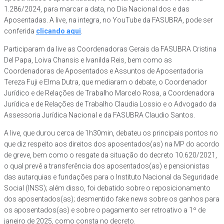
1.286/2024, para marcar a data, no Dia Nacional dos e das
Aposentadas. A live, na integra, no YouTube da FASUBRA, pode ser
conferida
clicando aqui
.
Participaram da live as Coordenadoras Gerais da FASUBRA Cristina
Del Papa, Loiva Chansis e Ivanilda Reis, bem como as
Coordenadoras de Aposentados e Assuntos de Aposentadoria
Tereza Fuji e Elma Dutra, que mediaram o debate, o Coordenador
Jurídico e de Relações de Trabalho Marcelo Rosa, a Coordenadora
Jurídica e de Relações de Trabalho Claudia Lossio e o Advogado da
Assessoria Jurídica Nacional e da FASUBRA Claudio Santos.
A live, que durou cerca de 1h30min, debateu os principais pontos no
que diz respeito aos direitos dos aposentados(as) na MP do acordo
de greve, bem como o resgate da situação do decreto 10.620/2021,
o qual prevê a transferência dos aposentados(as) e pensionistas
das autarquias e fundações para o Instituto Nacional da Seguridade
Social (INSS); além disso, foi debatido sobre o reposicionamento
dos aposentados(as); desmentido fake news sobre os ganhos para
os aposentados(as) e sobre o pagamento ser retroativo a 1º de
janeiro de 2025, como consta no decreto.