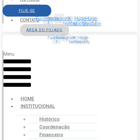
SERVIÇOS
FILIE-SE
AGENDA
Facebook-
Instagram
X-
Huge-
Huge-
CONTATO
f
twitter
spotify
youtube
ÁREA DO FILIADO
Facebook-
Instagram
X-
Huge-
f
twitter
spotify
Menu
HOME
INSTITUCIONAL
Histórico
Coordenação
Financeiro