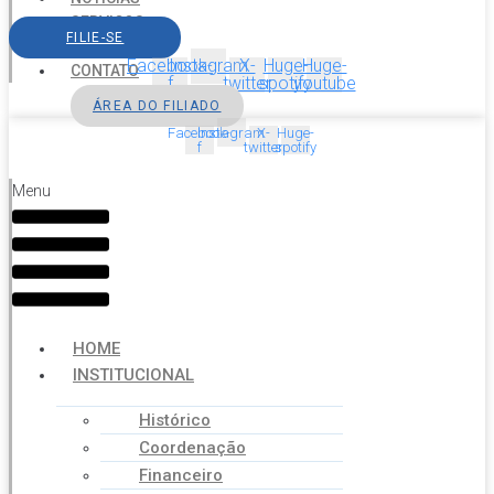
SERVIÇOS
FILIE-SE
AGENDA
Facebook-
Instagram
X-
Huge-
Huge-
CONTATO
f
twitter
spotify
youtube
ÁREA DO FILIADO
Facebook-
Instagram
X-
Huge-
f
twitter
spotify
Menu
HOME
INSTITUCIONAL
Histórico
Coordenação
Financeiro