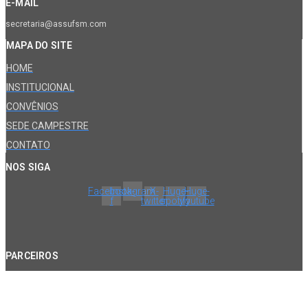
E-MAIL
secretaria@assufsm.com
MAPA DO SITE
HOME
INSTITUCIONAL
CONVÊNIOS
SEDE CAMPESTRE
CONTATO
NOS SIGA
Facebook-
Instagram
X-
Huge-
Huge-
f
twitter
spotify
youtube
PARCEIROS