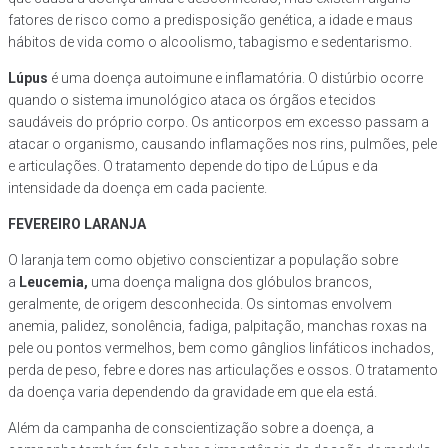
fatores de risco como a predisposição genética, a idade e maus
hábitos de vida como o alcoolismo, tabagismo e sedentarismo.
Lúpus
é uma doença autoimune e inflamatória. O distúrbio ocorre
quando o sistema imunológico ataca os órgãos e tecidos
saudáveis do próprio corpo. Os anticorpos em excesso passam a
atacar o organismo, causando inflamações nos rins, pulmões, pele
e articulações. O tratamento depende do tipo de Lúpus e da
intensidade da doença em cada paciente.
FEVEREIRO LARANJA
O laranja tem como objetivo conscientizar a população sobre
a
Leucemia,
uma doença maligna dos glóbulos brancos,
geralmente, de origem desconhecida. Os sintomas envolvem
anemia, palidez, sonolência, fadiga, palpitação, manchas roxas na
pele ou pontos vermelhos, bem como gânglios linfáticos inchados,
perda de peso, febre e dores nas articulações e ossos. O tratamento
da doença varia dependendo da gravidade em que ela está.
Além da campanha de conscientização sobre a doença, a