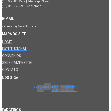
(55) 9.9685-8572 | Whatsapp Novo
(55) 3666-2059 | Secretaria
E-MAIL
secretaria@assufsm.com
MAPA DO SITE
HOME
INSTITUCIONAL
CONVÊNIOS
SEDE CAMPESTRE
CONTATO
NOS SIGA
Facebook-
Instagram
X-
Huge-
Huge-
f
twitter
spotify
youtube
PARCEIROS