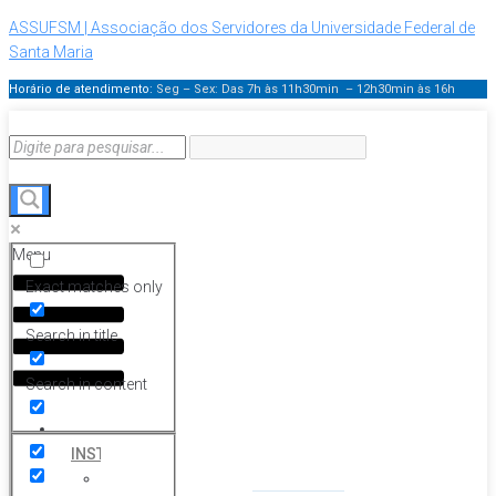
ASSUFSM | Associação dos Servidores da Universidade Federal de
Santa Maria
Horário de atendimento:
Seg – Sex: Das 7h às 11h30min – 12h30min
às 16h
Menu
Exact matches only
Search in title
Search in content
HOME
INSTITUCIONAL
Histórico