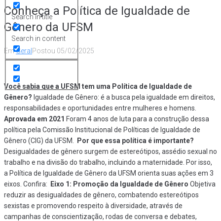
Conheça a Política de Igualdade de
Search in title
Gênero da UFSM
Search in content
Em
Geral
Postou
05/02/2025
Você sabia que a UFSM tem uma Política de Igualdade de
Gênero?
Igualdade de Gênero: é a busca pela igualdade em direitos,
responsabilidades e oportunidades entre mulheres e homens.
Aprovada em 2021
Foram 4 anos de luta para a construção dessa
política pela Comissão Institucional de Políticas de Igualdade de
Gênero (CIG) da UFSM.
Por que essa política é importante?
Desigualdades de gênero surgem de estereótipos, assédio sexual no
trabalho e na divisão do trabalho, incluindo a maternidade. Por isso,
a Política de Igualdade de Gênero da UFSM orienta suas ações em 3
eixos. Confira:
Eixo 1: Promoção da Igualdade de Gênero
Objetiva
reduzir as desigualdades de gênero, combatendo estereótipos
sexistas e promovendo respeito à diversidade, através de
campanhas de conscientização, rodas de conversa e debates,