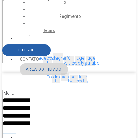
Coordenação
Financeiro
Estatuto e Regimento
Cartilhas
Boletins
NOTÍCIAS
SERVIÇOS
FILIE-SE
AGENDA
Facebook-
Instagram
X-
Huge-
Huge-
CONTATO
f
twitter
spotify
youtube
ÁREA DO FILIADO
Facebook-
Instagram
X-
Huge-
f
twitter
spotify
Menu
HOME