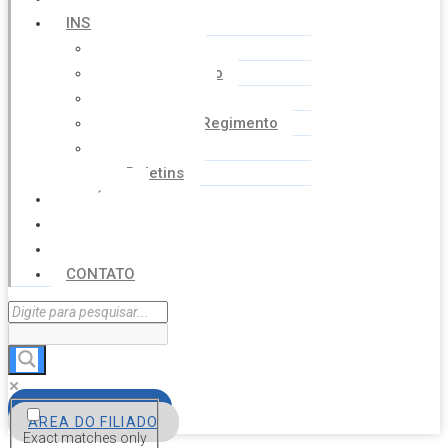
INSTITUCIONAL
Histórico
Coordenação
Financeiro
Estatuto e Regimento
Cartilhas
Boletins
NOTÍCIAS
SERVIÇOS
AGENDA
CONTATO
FILIE-SE
ÁREA DO FILIADO
Exact matches only