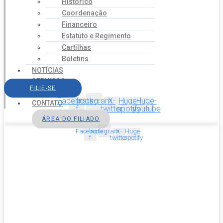
Histórico
Coordenação
Financeiro
Estatuto e Regimento
Cartilhas
Boletins
NOTÍCIAS
SERVIÇOS
FILIE-SE
AGENDA
Facebook-
Instagram
X-
Huge-
Huge-
CONTATO
f
twitter
spotify
youtube
ÁREA DO FILIADO
Facebook-
Instagram
X-
Huge-
f
twitter
spotify