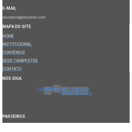
E-MAIL
secretaria@assufsm.com
MAPA DO SITE
HOME
INSTITUCIONAL
CONVÊNIOS
SEDE CAMPESTRE
CONTATO
NOS SIGA
Facebook-
Instagram
X-
Huge-
Huge-
f
twitter
spotify
youtube
PARCEIROS