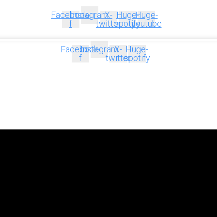
Facebook-
Instagram
X-
Huge-
Huge-
f
twitter
spotify
youtube
Facebook-
Instagram
X-
Huge-
f
twitter
spotify