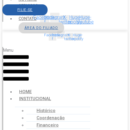
SERVIÇOS
FILIE-SE
AGENDA
Facebook-
Instagram
X-
Huge-
Huge-
CONTATO
f
twitter
spotify
youtube
ÁREA DO FILIADO
Facebook-
Instagram
X-
Huge-
f
twitter
spotify
Menu
HOME
INSTITUCIONAL
Histórico
Coordenação
Financeiro