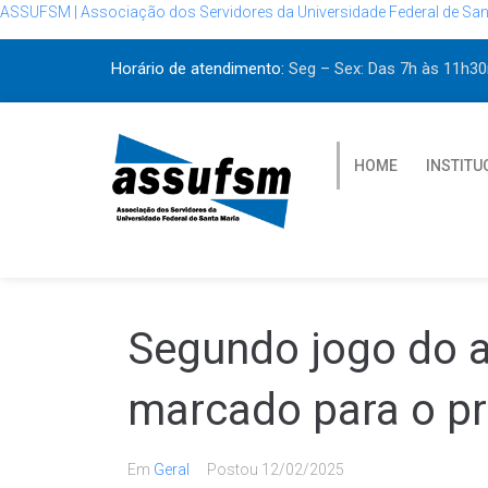
ASSUFSM | Associação dos Servidores da Universidade Federal de San
Horário de atendimento:
Seg – Sex: Das 7h às 11h
HOME
INSTITU
Segundo jogo do a
marcado para o p
Em
Geral
Postou
12/02/2025