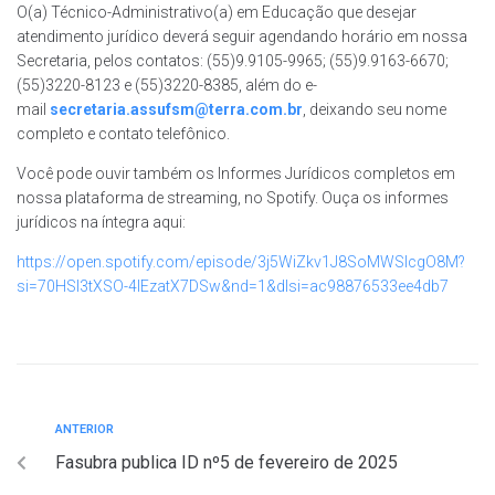
O(a) Técnico-Administrativo(a) em Educação que desejar
atendimento jurídico deverá seguir agendando horário em nossa
Secretaria, pelos contatos: (55)9.9105-9965; (55)9.9163-6670;
(55)3220-8123 e (55)3220-8385, além do e-
mail
secretaria.assufsm@terra.com.br
, deixando seu nome
completo e contato telefônico.
Você pode ouvir também os Informes Jurídicos completos em
nossa plataforma de streaming, no Spotify. Ouça os informes
jurídicos na íntegra aqui:
https://open.spotify.com/episode/3j5WiZkv1J8SoMWSIcgO8M?
si=70HSI3tXSO-4IEzatX7DSw&nd=1&dlsi=ac98876533ee4db7
ANTERIOR
Fasubra publica ID nº5 de fevereiro de 2025