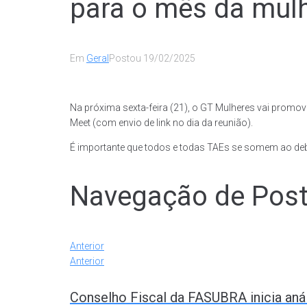
para o mês da mulhe
Em
Geral
Postou
19/02/2025
Na próxima sexta-feira (21), o GT Mulheres vai promov
Meet (com envio de link no dia da reunião).
É importante que todos e todas TAEs se somem ao deb
Navegação de Pos
Anterior
Anterior
Conselho Fiscal da FASUBRA inicia aná