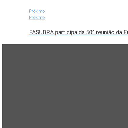
Próximo
Próximo
FASUBRA participa da 50ª reunião da F