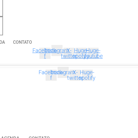
DA
CONTATO
Facebook-
Instagram
X-
Huge-
Huge-
f
twitter
spotify
youtube
Facebook-
Instagram
X-
Huge-
f
twitter
spotify