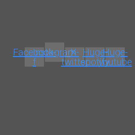
Facebook-
Instagram
X-
Huge-
Huge-
f
twitter
spotify
youtube