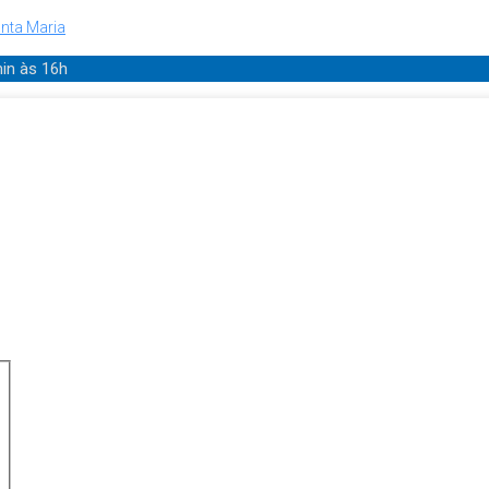
nta Maria
min
às 16h