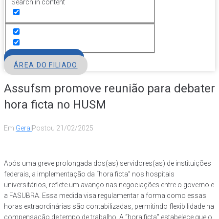
Search in content
FILIE-SE
ÁREA DO FILIADO
Assufsm promove reunião para debater
hora ficta no HUSM
Em
Geral
Postou
21/02/2025
Após uma greve prolongada dos(as) servidores(as) de instituições
federais, a implementação da “hora ficta” nos hospitais
universitários, reflete um avanço nas negociações entre o governo e
a FASUBRA. Essa medida visa regulamentar a forma como essas
horas extraordinárias são contabilizadas, permitindo flexibilidade na
compensação de tempo de trabalho. A “hora ficta” estabelece que o