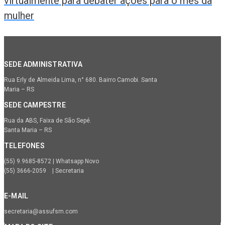
virtualmente para debater ações para o mês da
mulher
SEDE ADMINISTRATIVA
Rua Erly de Almeida Lima, n° 680. Bairro Camobi. Santa
Maria – RS
SEDE CAMPESTRE
Rua da ABS, Faixa de São Sepé.
Santa Maria – RS
TELEFONES
(55) 9.9685-8572 | Whatsapp Novo
(55) 3666-2059 | Secretaria
E-MAIL
secretaria@assufsm.com