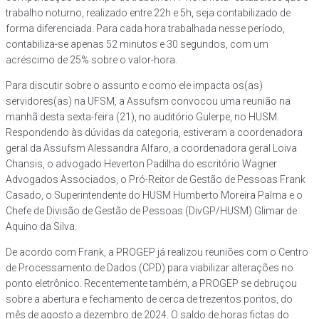
trabalho noturno, realizado entre 22h e 5h, seja contabilizado de
forma diferenciada. Para cada hora trabalhada nesse período,
contabiliza-se apenas 52 minutos e 30 segundos, com um
acréscimo de 25% sobre o valor-hora.
Para discutir sobre o assunto e como ele impacta os(as)
servidores(as) na UFSM, a Assufsm convocou uma reunião na
manhã desta sexta-feira (21), no auditório Gulerpe, no HUSM.
Respondendo às dúvidas da categoria, estiveram a coordenadora
geral da Assufsm Alessandra Alfaro, a coordenadora geral Loiva
Chansis, o advogado Heverton Padilha do escritório Wagner
Advogados Associados, o Pró-Reitor de Gestão de Pessoas Frank
Casado, o Superintendente do HUSM Humberto Moreira Palma e o
Chefe de Divisão de Gestão de Pessoas (DivGP/HUSM) Glimar de
Aquino da Silva.
De acordo com Frank, a PROGEP já realizou reuniões com o Centro
de Processamento de Dados (CPD) para viabilizar alterações no
ponto eletrônico. Recentemente também, a PROGEP se debruçou
sobre a abertura e fechamento de cerca de trezentos pontos, do
mês de agosto a dezembro de 2024. O saldo de horas fictas do