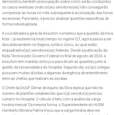
demonstrou também preocupação sobre como serão conduzidos
os casos eventuais onde os(as) servidores(as) não conseguirão
compensar as horas no mês subsequente à acumulação das horas
excessivas. Para tanto, é preciso analisar questões específicas de
forma individualizada.
A coordenadora geral da Assufsm comentou que a questão da hora
ficta – já existente há muito tempo no regime CLT, agora passa a ser
discutida também no Regime Jurídico Único, ao qual estão
enquadrados(as) servidores(as) federais. Desde a publicação da
Nota Técnica pelo Governo Federal no final de agosto de 2024, a
Assufsm tem mantido esforços para dicutir as questões junto à
gestão da Universidade e do Hospital. Segundo ela, os(as) colegas
possuem muitas dúvidas e algumas divergência de entendimento
entre as chefias que realizam as escalas.
O Chefe da DivGP Glimar de Aquino da Silva explica que não há
número de plantões estabelecido que o(a) servidor(a) precisa
cumprir no Hospital. O cálculo é feito com a análise da carga
horária mensal. Da mesma forma, o Superintendente do HUSM
Humberto Moreira Palma frisou que a carga horária deve ser