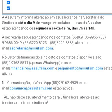
A Assufsm informa alteração em seus horários na Secretaria do
Sindicato
até o dia 9 de março
. As colaboradoras da Assufsm
estão atendendo de
segunda à sexta-feira, das 7h às 14h
.
A secretaria segue atendendo nos contatos (55)9.9105-9965; (55)
9.9686-0049; (55)3220-8123 e (55)3220-8385, além do e-
mail
secretaria@assufsm.com
.
No Setor de finanças do sindicato os contatos disponíveis são:
(55)9.9163-5511 (apenas WhatsApp) e os e-
mails
financeiro@assufsm.com
e
pagamento@assufsm.com
estã
ativos.
Na Comunicação, o WhatsApp (55)9.9162-4939 e o e-
mail
comunica@assufsm.com
estão ativos.
TAE, não deixe seu atendimento para última hora, atente-se ao
funcionamento do sindicato!