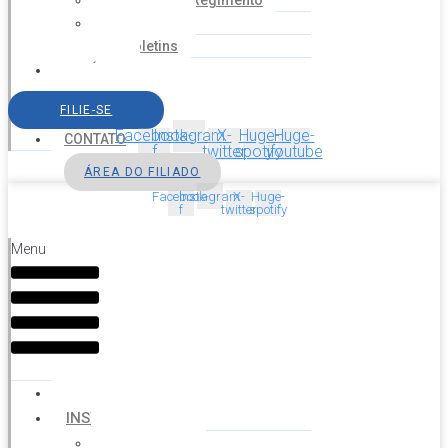
Estatuto e Regimento
Cartilhas
Boletins
NOTÍCIAS
SERVIÇOS
FILIE-SE
AGENDA
Facebook-
Instagram
X-
Huge-
Huge-
CONTATO
f
twitter
spotify
youtube
ÁREA DO FILIADO
Facebook-
Instagram
X-
Huge-
f
twitter
spotify
Menu
HOME
INSTITUCIONAL
Histórico