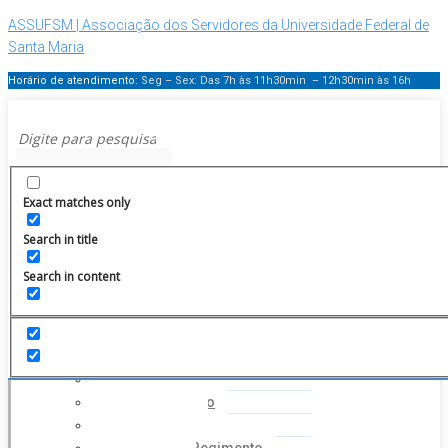
ASSUFSM | Associação dos Servidores da Universidade Federal de
Santa Maria
Horário de atendimento:
Seg – Sex: Das 7h às 11h30min – 12h30min
às 16h
Menu
Exact matches only
Search in title
Search in content
HOME
INSTITUCIONAL
Histórico
Coordenação
Financeiro