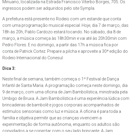
Minuano, localizada na Estrada Francisco Viterbo Borges, 705. Os
ingressos podem ser adquiridos pelo site Sympla.
A prefeitura está presente no Rodeio com um estande que conta
com uma programação musical especial. Hoje, dia 7 de março, das
18h às 20h, Pablo Cardozo estará tocando. No sábado, dia 8 de
março, a música começa às 18h30min e vai até às 20h30min com
Pedro Flores. E no domingo, a partir das 17h a música fica por
conta de Patrick Cortez. Prepare a pilcha e aproveite a 30ª edição do
Rodeio Internacional do Conesul.
Dica 3:
Neste final de semana, também começa o 1º Festival de Dança
Infantil de Santa Maria. A programação começa neste domingo, dia
9 de março, com uma oficina de Jam Bambolística, ministrada pela
Umbigo de Bruxa. A Jam Bambolística é uma experiência lúdica com
brincadeiras de bambolê e jogos corporais acompanhados de
estímulos sensoriais como luz e música. A oficina é para toda a
família e objetiva permitir que as crianças vivenciem a
experimentação de forma autônoma, enquanto os adultos são
convidados a se conectar com o seu lado brincante. A Jam