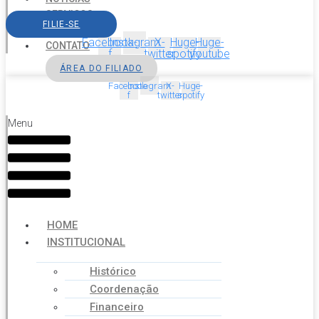
SERVIÇOS
FILIE-SE
AGENDA
Facebook-
Instagram
X-
Huge-
Huge-
CONTATO
f
twitter
spotify
youtube
ÁREA DO FILIADO
Facebook-
Instagram
X-
Huge-
f
twitter
spotify
Menu
HOME
INSTITUCIONAL
Histórico
Coordenação
Financeiro