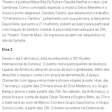
Theatro a poetisa Maria Rita Py Dutra e Claudia Herthal e o ator Joel
Cambraia. Como convidado especial, o músico Décio Meirelles e o
músico porto-alegrense, Candido Castro, que desenvolve o trabalho
“O Feminino e o Tambor”, juntamente com sua parceira, a dançarina
Dayse Reis, que junto a 21 mulheres, sobem ao palco para participar
com toques do tambor oriental. A peça está marcada para às 20h,
no Theatro Treze de Maio. Os ingressos podem ser adquiridos no
site da Sympla.
Dica 2:
Desde o dia 5 de março, está acontecendo o 30º Rodeio
Internacional de Conesul. O evento reúne participantes de diversos
lugares da América Latina em provas de laço e gineteadas. Além das
atrações o espaço conta com praça de alimentação, Espaço
Chimarrão com água e erva mate e shows e bailes à noite. Hoje, dia
7 de março, a partir das 21h terá show do Ênio Medeiros, e o Grupo
Bailaço anima o baile a partir das 23h. No sábado, dia 8 de março, o
show fica por conta da dupla César Oliveira e Rogério Melo, às 21h e
o baile será ao som de Márcio Correia e Grupo Gauchismo, e Grupo
Sorriso Lindo, a partir das 23h. O evento acontece na Estância do