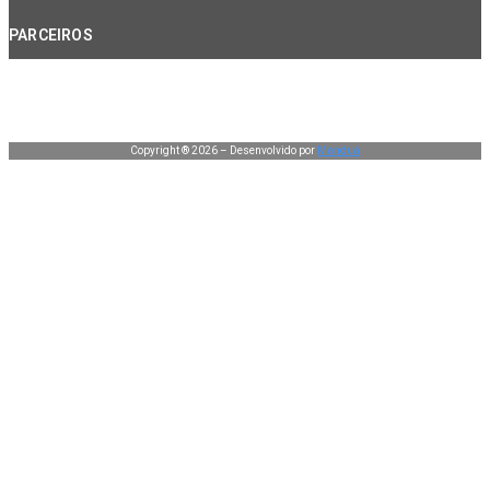
PARCEIROS
Copyright ® 2026 – Desenvolvido por
Manduá