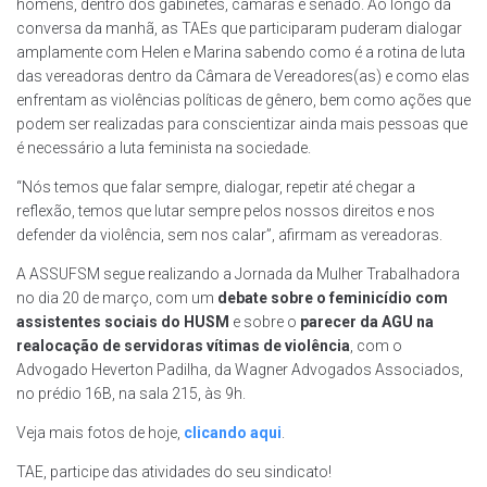
homens, dentro dos gabinetes, câmaras e senado. Ao longo da
conversa da manhã, as TAEs que participaram puderam dialogar
amplamente com Helen e Marina sabendo como é a rotina de luta
das vereadoras dentro da Câmara de Vereadores(as) e como elas
enfrentam as violências políticas de gênero, bem como ações que
podem ser realizadas para conscientizar ainda mais pessoas que
é necessário a luta feminista na sociedade.
“Nós temos que falar sempre, dialogar, repetir até chegar a
reflexão, temos que lutar sempre pelos nossos direitos e nos
defender da violência, sem nos calar”, afirmam as vereadoras.
A ASSUFSM segue realizando a Jornada da Mulher Trabalhadora
no dia 20 de março, com um
debate sobre o feminicídio com
assistentes sociais do HUSM
e sobre o
parecer da AGU na
realocação de servidoras vítimas de violência
, com o
Advogado Heverton Padilha, da Wagner Advogados Associados,
no prédio 16B, na sala 215, às 9h.
Veja mais fotos de hoje,
clicando aqui
.
TAE, participe das atividades do seu sindicato!