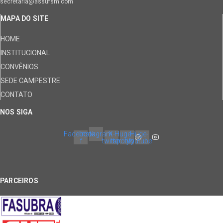
secretaria@assufsm.com
MAPA DO SITE
HOME
INSTITUCIONAL
CONVÊNIOS
SEDE CAMPESTRE
CONTATO
NOS SIGA
Facebook-
Instagram
X-
Huge-
Huge-
f
twitter
spotify
youtube
PARCEIROS