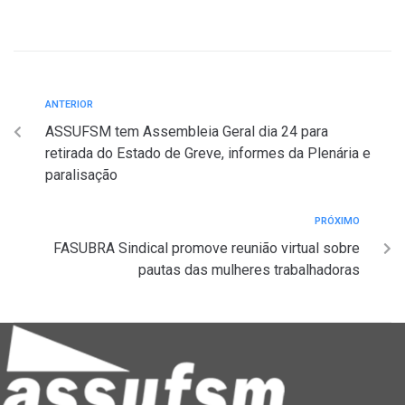
Navegação
Anterior
ANTERIOR
ASSUFSM tem Assembleia Geral dia 24 para
de
retirada do Estado de Greve, informes da Plenária e
Post
paralisação
Próximo
PRÓXIMO
FASUBRA Sindical promove reunião virtual sobre
pautas das mulheres trabalhadoras