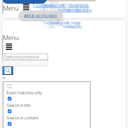
Facebook-
Instagram
X-
Huge-
Huge-
Menu
f
twitter
spotify
youtube
ÁREA DO FILIADO
Facebook-
Instagram
X-
Huge-
f
twitter
spotify
Menu
Exact matches only
Search in title
Search in content