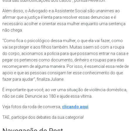
vista das subnotificações dos casos”, pontua Heverton.
Além disso, o Advogado e a Assistente Social são unanimes ao
afirmar que a justiça é lenta para resolver essas denuncias e é
necessário acolher e orientar essa mulher enquanto uma sentença
não chega.
“Como fica o psicológico dessa mulher, o que ela vai fazer, como
vai se proteger e aos filhos também. Muitas saem só com a roupa
do corpo, acionamos a polícia para que possamos entrar na casa e
pegar os pertences como documento, dinheiro e roupas para elas
recomeçarem de alguma maneira. Por isso, é essencial essa rede de
apoio e que as pessoas consigam ter esse conhecimento do que
fazer para ajudar”, finaliza Juliane.
É importante que você, ao ver uma situação de violência doméstica,
não se cale. Denuncie ao 180 e ajude essa vítima.
Veja fotos da roda de conversa,
clicando aqui
.
TAE, participe dos debates da sua categoria!