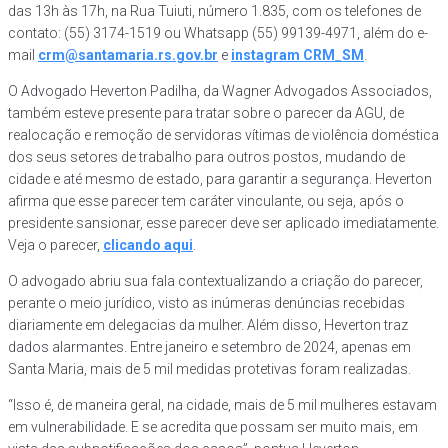
das 13h às 17h, na Rua Tuiuti, número 1.835, com os telefones de
contato: (55) 3174-1519 ou Whatsapp (55) 99139-4971, além do e-
mail
crm@santamaria.rs.gov.br
e
instagram CRM_SM
.
O Advogado Heverton Padilha, da Wagner Advogados Associados,
também esteve presente para tratar sobre o parecer da AGU, de
realocação e remoção de servidoras vítimas de violência doméstica
dos seus setores de trabalho para outros postos, mudando de
cidade e até mesmo de estado, para garantir a segurança. Heverton
afirma que esse parecer tem caráter vinculante, ou seja, após o
presidente sansionar, esse parecer deve ser aplicado imediatamente.
Veja o parecer,
clicando aqui
.
O advogado abriu sua fala contextualizando a criação do parecer,
perante o meio jurídico, visto as inúmeras denúncias recebidas
diariamente em delegacias da mulher. Além disso, Heverton traz
dados alarmantes. Entre janeiro e setembro de 2024, apenas em
Santa Maria, mais de 5 mil medidas protetivas foram realizadas.
“Isso é, de maneira geral, na cidade, mais de 5 mil mulheres estavam
em vulnerabilidade. E se acredita que possam ser muito mais, em