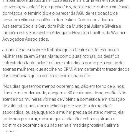
Trabalhadora da Assufsm 2025 esteve mais uma vez em roda de
conversa, na sala 215, do prédio 16B, para debater sobre a violência
doméstica, o feminicídio e o parecer da AGU de realocação de
servidora vítima de violência doméstica. Como convidada a
Assistente Social e Servidora Pública Municipal Juliane Silveira e
também esteve presente o Advogado Heverton Padilha, da Wagner
Advogados Associados.
Juliane debateu sobre o trabalho que o Centro de Referência da
Mulher realiza em Santa Maria, como suas rotinas, os desafios
enfrentados tanto pelas mulheres atendidas como pela equipe de
apenas mulheres, que acolhe no CRM. Além de também trazer dados
das denúncias que o centro recebe diariamente.
“Nos dias que temos menos ocorrências, são em torno de 6, nos
dias de maior demanda, chegam a 30 denúncias de agressão. Nós
atendemos mulheres vítimas de violência doméstica, em situação
de vulnerabilidade, com medidas protetivas. E a demanda é
esporádica, ou seja, quando a mulher precisa de atendimento, ela
pode nos procurar, mesmo que ainda não tenha registrado o
boletim de ocorrência ou não tenha a medida protetiva”, afirma
Juliane.