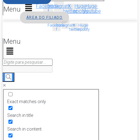
Facebook-
Instagram
X-
Huge-
Huge-
Menu
f
twitter
spotify
youtube
ÁREA DO FILIADO
Facebook-
Instagram
X-
Huge-
f
twitter
spotify
Menu
Exact matches only
Search in title
Search in content