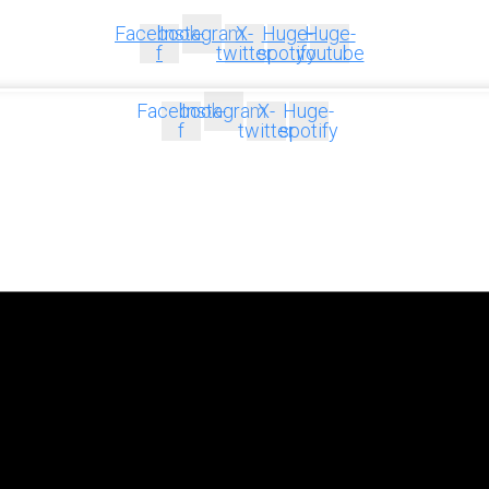
Facebook-
Instagram
X-
Huge-
Huge-
f
twitter
spotify
youtube
Facebook-
Instagram
X-
Huge-
f
twitter
spotify