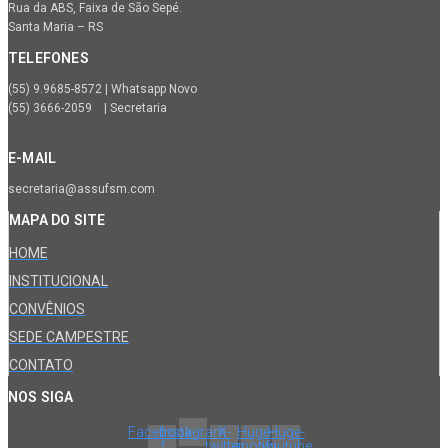
Rua da ABS, Faixa de São Sepé.
Santa Maria – RS
TELEFONES
(55) 9.9685-8572 | Whatsapp Novo
(55) 3666-2059 | Secretaria
E-MAIL
secretaria@assufsm.com
MAPA DO SITE
HOME
INSTITUCIONAL
CONVÊNIOS
SEDE CAMPESTRE
CONTATO
NOS SIGA
Facebook-
Instagram
X-
Huge-
Huge-
f
twitter
spotify
youtube