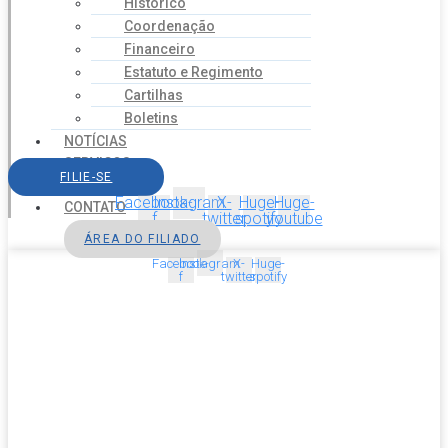
Histórico
Coordenação
Financeiro
Estatuto e Regimento
Cartilhas
Boletins
NOTÍCIAS
SERVIÇOS
FILIE-SE
AGENDA
Facebook-
Instagram
X-
Huge-
Huge-
CONTATO
f
twitter
spotify
youtube
ÁREA DO FILIADO
Facebook-
Instagram
X-
Huge-
f
twitter
spotify