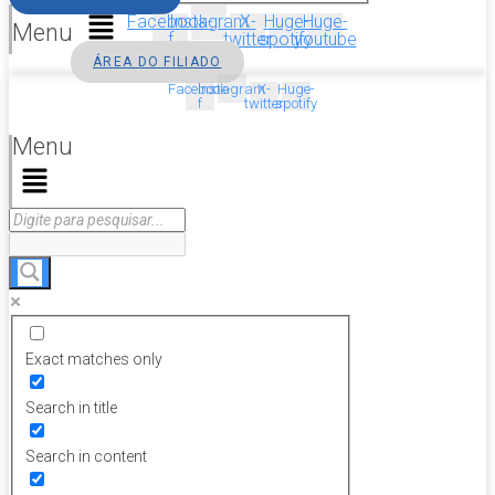
Facebook-
Instagram
X-
Huge-
Huge-
Menu
f
twitter
spotify
youtube
ÁREA DO FILIADO
Facebook-
Instagram
X-
Huge-
f
twitter
spotify
Menu
Exact matches only
Search in title
Search in content