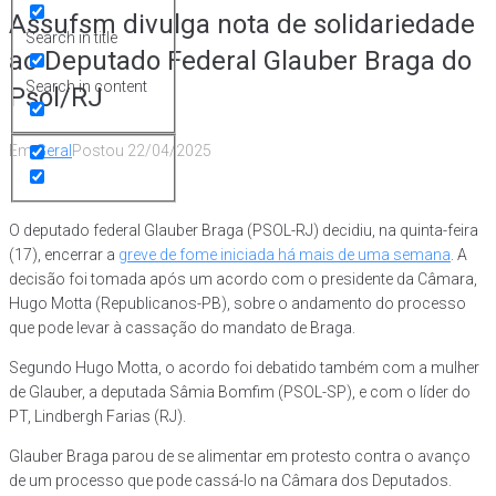
Assufsm divulga nota de solidariedade
Search in title
ao Deputado Federal Glauber Braga do
Search in content
Psol/RJ
Em
Geral
Postou
22/04/2025
O deputado federal Glauber Braga (PSOL-RJ) decidiu, na quinta-feira
(17), encerrar a
greve de fome iniciada há mais de uma semana
. A
decisão foi tomada após um acordo com o presidente da Câmara,
Hugo Motta (Republicanos-PB), sobre o andamento do processo
que pode levar à cassação do mandato de Braga.
Segundo Hugo Motta, o acordo foi debatido também com a mulher
de Glauber, a deputada Sâmia Bomfim (PSOL-SP), e com o líder do
PT, Lindbergh Farias (RJ).
Glauber Braga parou de se alimentar em protesto contra o avanço
de um processo que pode cassá-lo na Câmara dos Deputados.