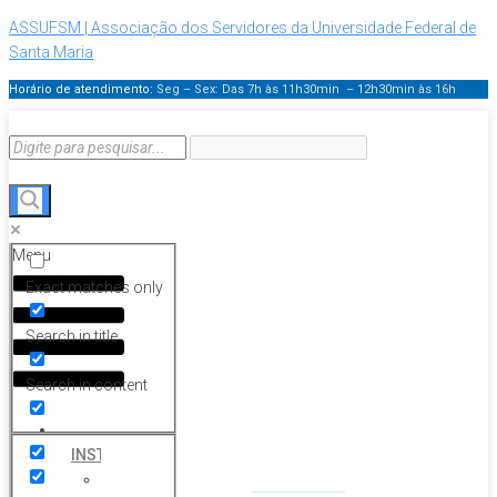
ASSUFSM | Associação dos Servidores da Universidade Federal de
Santa Maria
Horário de atendimento:
Seg – Sex: Das 7h às 11h30min – 12h30min
às 16h
Menu
Exact matches only
Search in title
Search in content
HOME
INSTITUCIONAL
Histórico