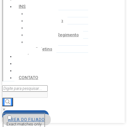
INSTITUCIONAL
Histórico
Coordenação
Financeiro
Estatuto e Regimento
Cartilhas
Boletins
NOTÍCIAS
SERVIÇOS
AGENDA
CONTATO
FILIE-SE
ÁREA DO FILIADO
Exact matches only