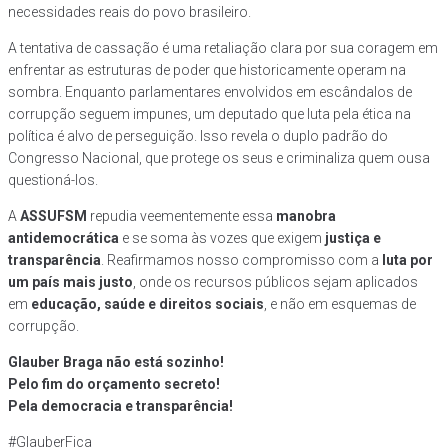
necessidades reais do povo brasileiro.
A tentativa de cassação é uma retaliação clara por sua coragem em
enfrentar as estruturas de poder que historicamente operam na
sombra. Enquanto parlamentares envolvidos em escândalos de
corrupção seguem impunes, um deputado que luta pela ética na
política é alvo de perseguição. Isso revela o duplo padrão do
Congresso Nacional, que protege os seus e criminaliza quem ousa
questioná-los.
A
ASSUFSM
repudia veementemente essa
manobra
antidemocrática
e se soma às vozes que exigem
justiça e
transparência
. Reafirmamos nosso compromisso com a
luta por
um país mais justo
, onde os recursos públicos sejam aplicados
em
educação, saúde e direitos sociais
, e não em esquemas de
corrupção.
Glauber Braga não está sozinho!
Pelo fim do orçamento secreto!
Pela democracia e transparência!
#GlauberFica