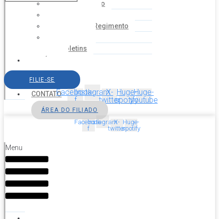
Coordenação
Financeiro
Estatuto e Regimento
Cartilhas
Boletins
NOTÍCIAS
SERVIÇOS
FILIE-SE
AGENDA
Facebook-
Instagram
X-
Huge-
Huge-
CONTATO
f
twitter
spotify
youtube
ÁREA DO FILIADO
Facebook-
Instagram
X-
Huge-
f
twitter
spotify
Menu
HOME