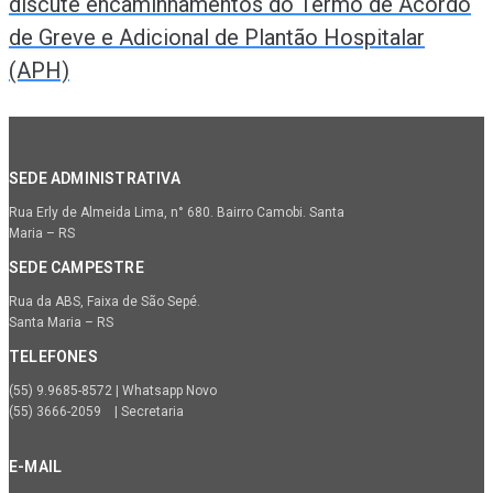
discute encaminhamentos do Termo de Acordo
de Greve e Adicional de Plantão Hospitalar
(APH)
SEDE ADMINISTRATIVA
Rua Erly de Almeida Lima, n° 680. Bairro Camobi. Santa
Maria – RS
SEDE CAMPESTRE
Rua da ABS, Faixa de São Sepé.
Santa Maria – RS
TELEFONES
(55) 9.9685-8572 | Whatsapp Novo
(55) 3666-2059 | Secretaria
E-MAIL