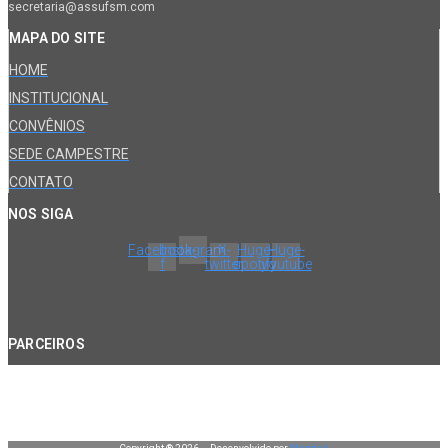
secretaria@assufsm.com
MAPA DO SITE
HOME
INSTITUCIONAL
CONVÊNIOS
SEDE CAMPESTRE
CONTATO
NOS SIGA
Facebook-
Instagram
X-
Huge-
Huge-
f
twitter
spotify
youtube
PARCEIROS