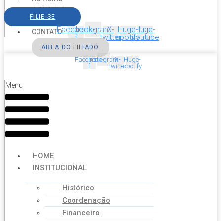
SERVIÇOS
FILIE-SE
AGENDA
Facebook-
Instagram
X-
Huge-
Huge-
CONTATO
f
twitter
spotify
youtube
ÁREA DO FILIADO
Facebook-
Instagram
X-
Huge-
f
twitter
spotify
Menu
HOME
INSTITUCIONAL
Histórico
Coordenação
Financeiro