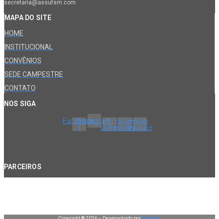
secretaria@assufsm.com
MAPA DO SITE
HOME
INSTITUCIONAL
CONVÊNIOS
SEDE CAMPESTRE
CONTATO
NOS SIGA
Facebook-
Instagram
X-
Huge-
Huge-
f
twitter
spotify
youtube
PARCEIROS
Copyright ® 2026 – Desenvolvido por
Manduá