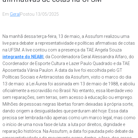
Em
Geral
Postou
13/05/2025
Na manhã dessa terça-feira, 13 de maio, a Assufsm realizou uma
live para debater a representatividade e políticas afirmativas de cotas
na UFSM. A live contou com a presença da TAE Angela Souza
integrante do NEABI
, da Coordenadora Geral Alessandra Alfaro, do
Coordenador de Esporte Cultura e Lazer Paulo Quadrado e da TAE
Aposentada Vânia Paulon. A data da live foi escolhida pelo GT
Políticas Sociais e Antirracistas da Assufsm, visto o marco do dia
13 de maio: a Lei Áurea foi assinada em 13 de maio de 1988, e aboliu
oficialmente a escravidão no Brasil. No entanto, essa liberdade veio
sem reparações, sem terras, sem acesso à educação ou emprego.
Milhões de pessoas negras libertas foram deixadas à própria sorte,
dando origem a desigualdades que perduram até hoje. Essa data
precisa ser lembrada não apenas como um marco legal, mas como
o início de uma nova fase de luta: a luta por direitos, dignidade e
reparação histórica. Na Assufsm, a data foi pautada pelo debate da
representatividade e do movimento negro dentro, e fora, dos arcos