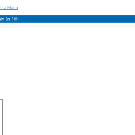
nta Maria
min
às 16h