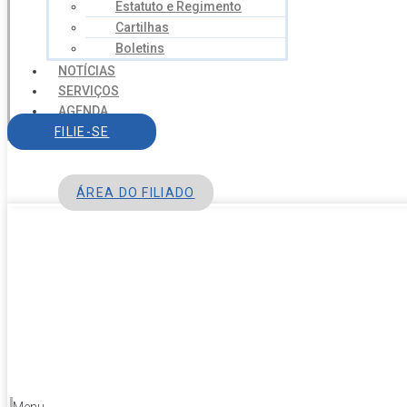
Estatuto e Regimento
Cartilhas
Boletins
NOTÍCIAS
SERVIÇOS
AGENDA
CONTATO
FILIE-SE
ÁREA DO FILIADO
Menu