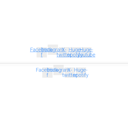
Facebook-
Instagram
X-
Huge-
Huge-
f
twitter
spotify
youtube
Facebook-
Instagram
X-
Huge-
f
twitter
spotify