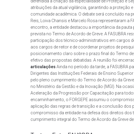
defendida a criação da especialidade de Proteção e Seg
atribuições da atual vigilância, garantindo a proteção
comunidade acadêmica. O debate será concluído na pró
Reis, Loiva Chansis e Marcelo Rosa representaram a 
encontro, a entidade destacou a importância da pauta 
prevista no Termo de Acordo de Greve. A FASUBRA ressa
participação dos técnico-administrativos em cargos de d
aos cargos de reitor e de coordenar projetos de pesq
posicionamento claro sobre o prazo final do Termo de 
efetivo das propostas debatidas. A reunião foi ence
articulações
Ainda no período da tarde, a FASUBRA p
Dirigentes das Instituições Federais de Ensino Superio
pelo pleno cumprimento do Termo de Acordo da Greve 
no Ministério da Gestão e da Inovação (MGI). Na ocas
Aceleração da Progressão por Capacitação para todo
encaminhamento, o FORGEPE assumiu o compromisso de
aplicação das regras de transição e a conclusão dos
compromisso da entidade na defesa dos direitos dos 
cumprimento integral do Termo de Acordo da Greve de