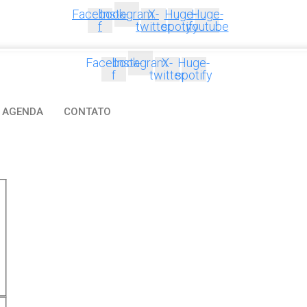
Facebook-
Instagram
X-
Huge-
Huge-
f
twitter
spotify
youtube
Facebook-
Instagram
X-
Huge-
f
twitter
spotify
AGENDA
CONTATO