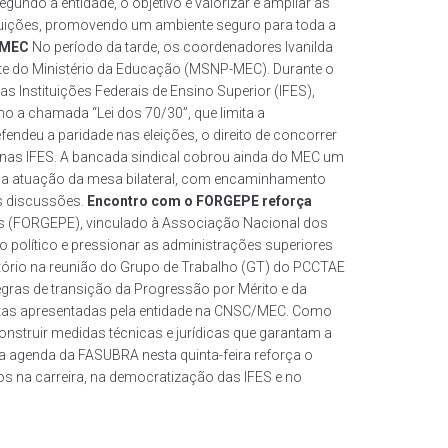
undo a entidade, o objetivo é valorizar e ampliar as
nstituições, promovendo um ambiente seguro para toda a
o MEC
No período da tarde, os coordenadores Ivanilda
nte do Ministério da Educação (MSNP-MEC). Durante o
 Instituições Federais de Ensino Superior (IFES),
mo a chamada “Lei dos 70/30”, que limita a
fendeu a paridade nas eleições, o direito de concorrer
a nas IFES. A bancada sindical cobrou ainda do MEC um
de na atuação da mesa bilateral, com encaminhamento
s discussões.
Encontro com o FORGEPE reforça
as (FORGEPE), vinculado à Associação Nacional dos
io político e pressionar as administrações superiores
tório na reunião do Grupo de Trabalho (GT) do PCCTAE
gras de transição da Progressão por Mérito e da
stas apresentadas pela entidade na CNSC/MEC. Como
truir medidas técnicas e jurídicas que garantam a
a agenda da FASUBRA nesta quinta-feira reforça o
s na carreira, na democratização das IFES e no