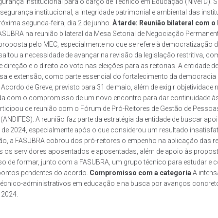
urança Institucional para o cargo de Técnico em Educação (Nível D). Seg
 e segurança institucional, a integridade patrimonial e ambiental das i
xima segunda-feira, dia 2 de junho.
À tarde: Reunião bilateral com 
FASUBRA na reunião bilateral da Mesa Setorial de Negociação Permane
proposta pelo MEC, especialmente no que se refere à democratização das
ltou a necessidade de avançar na revisão da legislação restritiva, co
ireção e o direito ao voto nas eleições para as reitorias. A entidade de
uisa e extensão, como parte essencial do fortalecimento da democraci
Acordo de Greve, previsto para 31 de maio, além de exigir objetivida
rrada com o compromisso de um novo encontro para dar continuidade à
articipou de reunião com o Fórum de Pró-Reitores de Gestão de Pesso
r (ANDIFES). A reunião faz parte da estratégia da entidade de buscar apo
de 2024, especialmente após o que considerou um resultado insatisfa
ião, a FASUBRA cobrou dos pró-reitores o empenho na aplicação das re
s os servidores aposentados e aposentadas, além de apoio às propo
 formar, junto com a FASUBRA, um grupo técnico para estudar e cons
 pontos pendentes do acordo.
Compromisso com a categoria
A intens
técnico-administrativos em educação e na busca por avanços concreto
 2024.