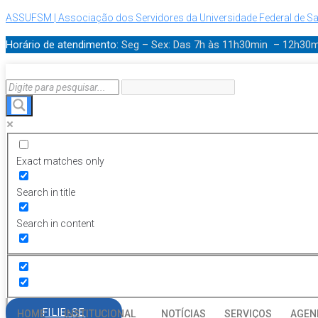
ASSUFSM | Associação dos Servidores da Universidade Federal de Sa
Horário de atendimento:
Seg – Sex: Das 7h às 11h30min – 12h30
Exact matches only
Search in title
Search in content
FILIE-SE
HOME
INSTITUCIONAL
NOTÍCIAS
SERVIÇOS
AGEN