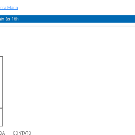
nta Maria
min
às 16h
DA
CONTATO