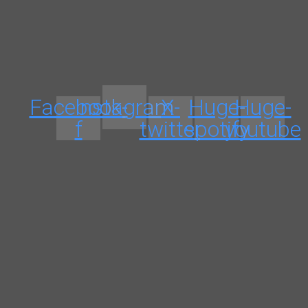
Facebook-
Instagram
X-
Huge-
Huge-
f
twitter
spotify
youtube