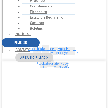
Histórico
Coordenação
Financeiro
Estatuto e Regimento
Cartilhas
Boletins
NOTÍCIAS
SERVIÇOS
FILIE-SE
AGENDA
Facebook-
Instagram
X-
Huge-
Huge-
CONTATO
f
twitter
spotify
youtube
ÁREA DO FILIADO
Facebook-
Instagram
X-
Huge-
f
twitter
spotify