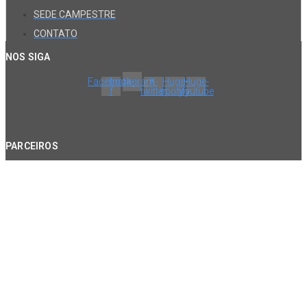
SEDE CAMPESTRE
CONTATO
NOS SIGA
Facebook-
Instagram
X-
Huge-
Huge-
f
twitter
spotify
youtube
PARCEIROS