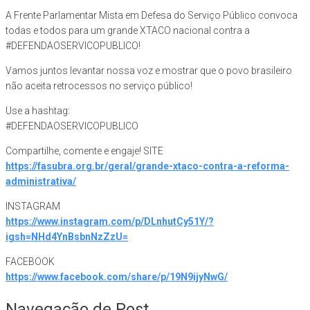
A Frente Parlamentar Mista em Defesa do Serviço Público convoca
todas e todos para um grande XTACO nacional contra a
#DEFENDAOSERVICOPUBLICO!
Vamos juntos levantar nossa voz e mostrar que o povo brasileiro
não aceita retrocessos no serviço público!
Use a hashtag:
#DEFENDAOSERVICOPUBLICO
Compartilhe, comente e engaje! SITE
https://fasubra.org.br/geral/grande-xtaco-contra-a-reforma-
administrativa/
INSTAGRAM
https://www.instagram.com/p/DLnhutCy51Y/?
igsh=NHd4YnBsbnNzZzU=
FACEBOOK
https://www.facebook.com/share/p/19N9ijyNwG/
Navegação de Post