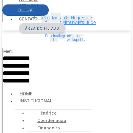
SERVIÇOS
FILIE-SE
AGENDA
Facebook-
Instagram
X-
Huge-
Huge-
CONTATO
f
twitter
spotify
youtube
ÁREA DO FILIADO
Facebook-
Instagram
X-
Huge-
f
twitter
spotify
Menu
HOME
INSTITUCIONAL
Histórico
Coordenação
Financeiro