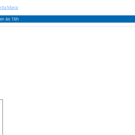
nta Maria
min
às 16h