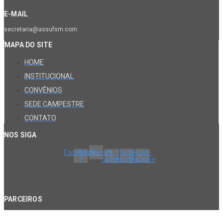
E-MAIL
secretaria@assufsm.com
MAPA DO SITE
HOME
INSTITUCIONAL
CONVÊNIOS
SEDE CAMPESTRE
CONTATO
NOS SIGA
Facebook-
Instagram
X-
Huge-
Huge-
f
twitter
spotify
youtube
PARCEIROS