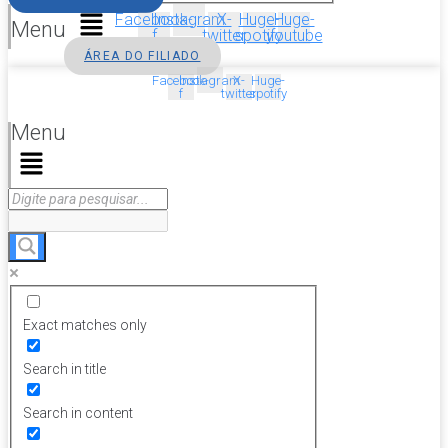
Facebook-
Instagram
X-
Huge-
Huge-
Menu
f
twitter
spotify
youtube
ÁREA DO FILIADO
Facebook-
Instagram
X-
Huge-
f
twitter
spotify
Menu
Exact matches only
Search in title
Search in content