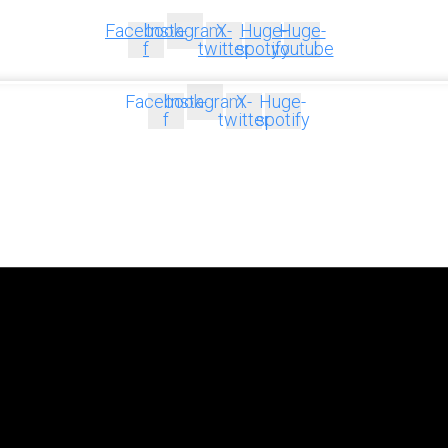
Facebook-
Instagram
X-
Huge-
Huge-
f
twitter
spotify
youtube
Facebook-
Instagram
X-
Huge-
f
twitter
spotify