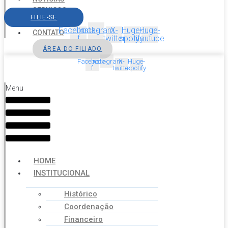
SERVIÇOS
FILIE-SE
AGENDA
Facebook-
Instagram
X-
Huge-
Huge-
CONTATO
f
twitter
spotify
youtube
ÁREA DO FILIADO
Facebook-
Instagram
X-
Huge-
f
twitter
spotify
Menu
HOME
INSTITUCIONAL
Histórico
Coordenação
Financeiro