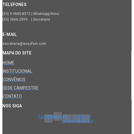
TELEFONES
(55) 9.9685-8572 | Whatsapp Novo
(55) 3666-2059 | Secretaria
E-MAIL
secretaria@assufsm.com
MAPA DO SITE
HOME
INSTITUCIONAL
CONVÊNIOS
SEDE CAMPESTRE
CONTATO
NOS SIGA
Facebook-
Instagram
X-
Huge-
Huge-
f
twitter
spotify
youtube