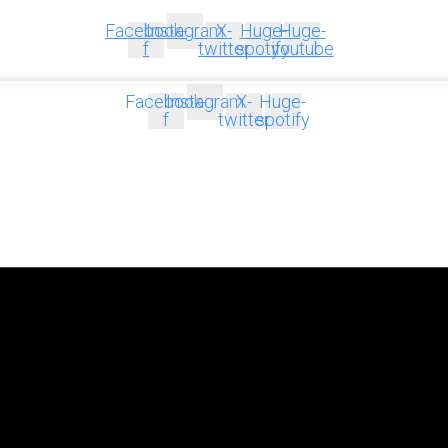
Facebook-
Instagram
X-
Huge-
Huge-
f
twitter
spotify
youtube
Facebook-
Instagram
X-
Huge-
f
twitter
spotify