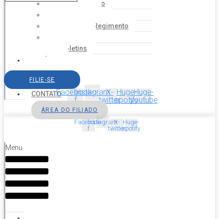
Coordenação
Financeiro
Estatuto e Regimento
Cartilhas
Boletins
NOTÍCIAS
SERVIÇOS
FILIE-SE
AGENDA
Facebook-
Instagram
X-
Huge-
Huge-
CONTATO
f
twitter
spotify
youtube
ÁREA DO FILIADO
Facebook-
Instagram
X-
Huge-
f
twitter
spotify
Menu
HOME