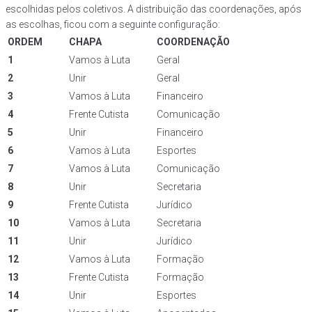
escolhidas pelos coletivos. A distribuição das coordenações, após
as escolhas, ficou com a seguinte configuração:
ORDEM
CHAPA
COORDENAÇÃO
1
Vamos à Luta
Geral
2
Unir
Geral
3
Vamos à Luta
Financeiro
4
Frente Cutista
Comunicação
5
Unir
Financeiro
6
Vamos à Luta
Esportes
7
Vamos à Luta
Comunicação
8
Unir
Secretaria
9
Frente Cutista
Jurídico
10
Vamos à Luta
Secretaria
11
Unir
Jurídico
12
Vamos à Luta
Formação
13
Frente Cutista
Formação
14
Unir
Esportes