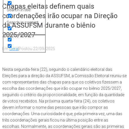
Chapas eleitas definem quais
Search in title
coordenações irão ocupar na Direção
Search in content
da ASSUFSM durante o biênio
2025/2027
Em
Geral
Postou
22/09/2025
Nesta segunda-feira (22), seguindo o calendário eleitoral das
Eleições para a direção da ASSUFSM, a Comissão Eleitoral reuniu-se
com representantes das chapas para que os coletivos fizessem a
escolha das coordenações que irão ocupar no biênio 2025/2027,
seguindo o critério da proporcionalidade, em função da quantidade
de votos recebidos. Na próxima quarta-feira (24), os coletivos
devem informar o nome das pessoas que irão compor as
coordenações. Uma curiosidade é que, pela primeira vez, uma das
três coordenações gerais ficou na última posição entre as
escolhas. Normalmente, as coordenações gerais são as primeiras