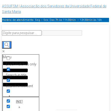
ASSUFSM | Associação dos Servidores da Universidade Federal de
Santa Maria
Horário de atendimento:
Seg – Sex: Das 7h às 11h30min – 12h30min
às 16h
Menu
Exact matches only
Search in title
Search in content
HOME
INSTITUCIONAL
Histórico