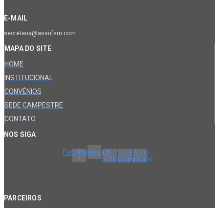
E-MAIL
secretaria@assufsm.com
MAPA DO SITE
HOME
INSTITUCIONAL
CONVÊNIOS
SEDE CAMPESTRE
CONTATO
NOS SIGA
Facebook-
Instagram
X-
Huge-
Huge-
f
twitter
spotify
youtube
PARCEIROS