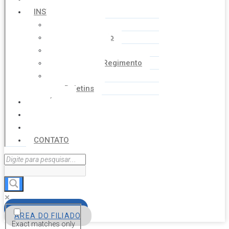
INSTITUCIONAL
Histórico
Coordenação
Financeiro
Estatuto e Regimento
Cartilhas
Boletins
NOTÍCIAS
SERVIÇOS
AGENDA
CONTATO
FILIE-SE
ÁREA DO FILIADO
Exact matches only