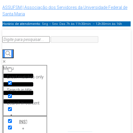
ASSUFSM | Associação dos Servidores da Universidade Federal de
Santa Maria
Horário de atendimento:
Seg – Sex: Das 7h às 11h30min – 12h30min
às 16h
Menu
Exact matches only
Search in title
Search in content
HOME
INSTITUCIONAL
Histórico