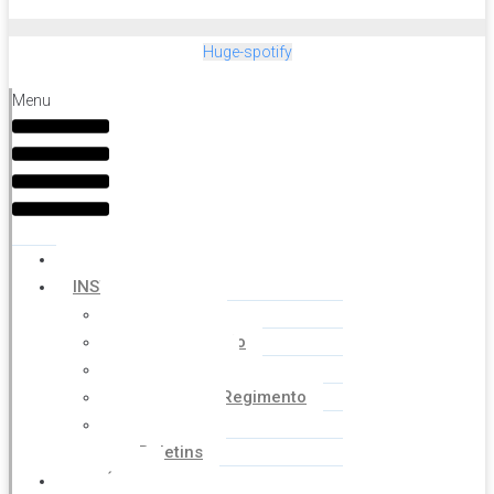
Huge-spotify
Menu
HOME
INSTITUCIONAL
Histórico
Coordenação
Financeiro
Estatuto e Regimento
Cartilhas
Boletins
NOTÍCIAS