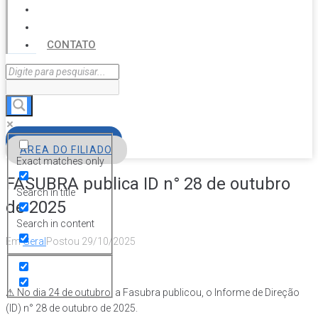
SERVIÇOS
AGENDA
CONTATO
FILIE-SE
ÁREA DO FILIADO
Exact matches only
FASUBRA publica ID n° 28 de outubro
Search in title
de 2025
Search in content
Em
Geral
Postou
29/10/2025
⚠ No dia 24 de outubro, a Fasubra publicou, o Informe de Direção
(ID) n° 28 de outubro de 2025.