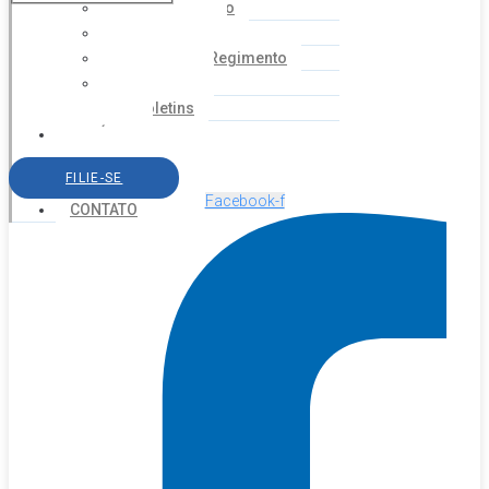
Coordenação
Financeiro
Estatuto e Regimento
Cartilhas
Boletins
NOTÍCIAS
SERVIÇOS
FILIE-SE
AGENDA
Facebook-f
CONTATO