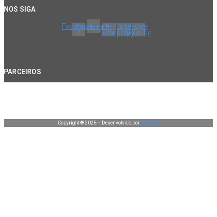
NOS SIGA
Facebook-
Instagram
X-
Huge-
Huge-
f
twitter
spotify
youtube
PARCEIROS
Copyright ® 2026 – Desenvolvido por
Manduá