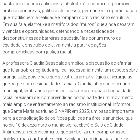
basta um discurso antirracista abstrato: é fundamental promover
práticas concretas, políticas de acesso, permanência e participação
que modifiquem a realidade e rompam com o racismo estrutural.
Em sua fala, ela trouxe a metáfora dos “muros” que ainda separam
vivências e oportunidades, defendendo a necessidade de
desconstruir essas barreiras e substituí-las por um muro de
equidade, construído coletivamente a partir de ações
comprometidas com justiça racial.
A professora Claudia Bassoaldo ampliou a discussão ao afirmar
que falar sobre negritude implica, necessariamente, um debate sobre
branquitude, pois é nela que se estruturam privilégios e hierarquias
que perpetuam desigualdades raciais. Claudia abordou o cenário
municipal, lembrando que as políticas de promoção da igualdade
racial precisam ser compreendidas como parte de um movimento
mais amplo de enfrentamento ao racismo institucional. Informou
que Santa Maria aderiu ao SINAPIR em 2025, um passo importante
para a consolidação de políticas públicas na área, e anunciou que
no dia 10 de dezembro o município receberá o Selo de Cidade
Antirracista, reconhecimento que simboliza um compromisso
coletivo, mas que também exige vigilância contínua para que tais