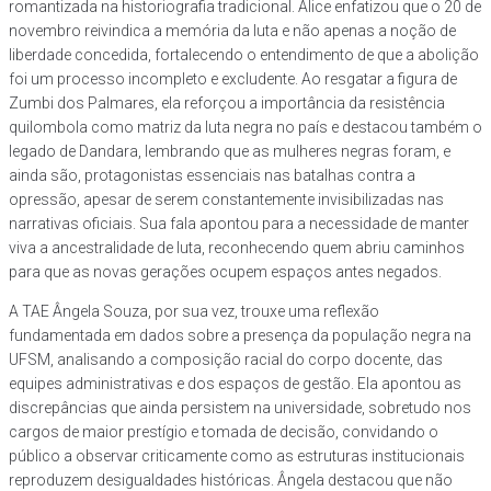
romantizada na historiografia tradicional. Alice enfatizou que o 20 de
novembro reivindica a memória da luta e não apenas a noção de
liberdade concedida, fortalecendo o entendimento de que a abolição
foi um processo incompleto e excludente. Ao resgatar a figura de
Zumbi dos Palmares, ela reforçou a importância da resistência
quilombola como matriz da luta negra no país e destacou também o
legado de Dandara, lembrando que as mulheres negras foram, e
ainda são, protagonistas essenciais nas batalhas contra a
opressão, apesar de serem constantemente invisibilizadas nas
narrativas oficiais. Sua fala apontou para a necessidade de manter
viva a ancestralidade de luta, reconhecendo quem abriu caminhos
para que as novas gerações ocupem espaços antes negados.
A TAE Ângela Souza, por sua vez, trouxe uma reflexão
fundamentada em dados sobre a presença da população negra na
UFSM, analisando a composição racial do corpo docente, das
equipes administrativas e dos espaços de gestão. Ela apontou as
discrepâncias que ainda persistem na universidade, sobretudo nos
cargos de maior prestígio e tomada de decisão, convidando o
público a observar criticamente como as estruturas institucionais
reproduzem desigualdades históricas. Ângela destacou que não