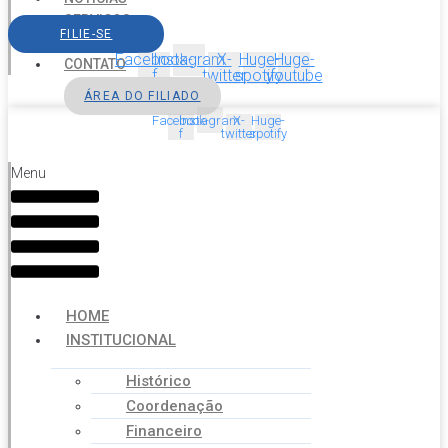
SERVIÇOS
FILIE-SE
AGENDA
Facebook-
Instagram
X-
Huge-
Huge-
CONTATO
f
twitter
spotify
youtube
ÁREA DO FILIADO
Facebook-
Instagram
X-
Huge-
f
twitter
spotify
Menu
HOME
INSTITUCIONAL
Histórico
Coordenação
Financeiro