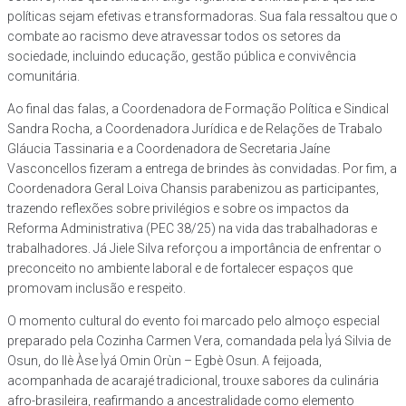
políticas sejam efetivas e transformadoras. Sua fala ressaltou que o
combate ao racismo deve atravessar todos os setores da
sociedade, incluindo educação, gestão pública e convivência
comunitária.
Ao final das falas, a Coordenadora de Formação Política e Sindical
Sandra Rocha, a Coordenadora Jurídica e de Relações de Trabalo
Gláucia Tassinaria e a Coordenadora de Secretaria Jaíne
Vasconcellos fizeram a entrega de brindes às convidadas. Por fim, a
Coordenadora Geral Loiva Chansis parabenizou as participantes,
trazendo reflexões sobre privilégios e sobre os impactos da
Reforma Administrativa (PEC 38/25) na vida das trabalhadoras e
trabalhadores. Já Jiele Silva reforçou a importância de enfrentar o
preconceito no ambiente laboral e de fortalecer espaços que
promovam inclusão e respeito.
O momento cultural do evento foi marcado pelo almoço especial
preparado pela Cozinha Carmen Vera, comandada pela Ìyá Silvia de
Osun, do Ilè Àse Ìyá Omin Orùn – Egbè Osun. A feijoada,
acompanhada de acarajé tradicional, trouxe sabores da culinária
afro-brasileira, reafirmando a ancestralidade como elemento