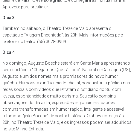
desfile de Natal. O evento é gratuito e começará às 10h da manhã.
Aproveite para prestigiar.
Dica 3
Também no sábado, o Theatro Treze de Maio apresenta o
espetáculo “Viagem Encantada”, às 20h. Mais informações pelo
telefone do teatro: (55) 3028-0909.
Dica 4
No domingo, Augusto Boeche estará em Santa Maria apresentando
seu espetáculo “Chegamos Que Tá Loco”. Natural de Camaquã (RS),
Augusto é um dos nomes mais promissores do novo humor
gaúcho. Humorista e influenciador digital, conquistou o público nas
redes sociais com vídeos que retratam o cotidiano do Sul com
leveza, espontaneidade e muito carisma. Seu estilo combina
observações do dia a dia, expressões regionais e situações
comuns transformadas em humor rápido, inteligente e acessível —
o famoso “jeito Boeche” de contar histórias. O show começa às
20h, no Theatro Treze de Maio, e os ingressos podem ser adquiridos
no site Minha Entrada.