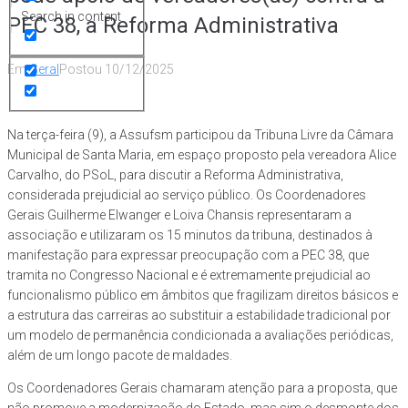
Search in content
PEC 38, a Reforma Administrativa
Em
Geral
Postou
10/12/2025
Na terça-feira (9), a Assufsm participou da Tribuna Livre da Câmara
Municipal de Santa Maria, em espaço proposto pela vereadora Alice
Carvalho, do PSoL, para discutir a Reforma Administrativa,
considerada prejudicial ao serviço público. Os Coordenadores
Gerais Guilherme Elwanger e Loiva Chansis representaram a
associação e utilizaram os 15 minutos da tribuna, destinados à
manifestação para expressar preocupação com a PEC 38, que
tramita no Congresso Nacional e é extremamente prejudicial ao
funcionalismo público em âmbitos que fragilizam direitos básicos e
a estrutura das carreiras ao substituir a estabilidade tradicional por
um modelo de permanência condicionada a avaliações periódicas,
além de um longo pacote de maldades.
Os Coordenadores Gerais chamaram atenção para a proposta, que
não promove a modernização do Estado, mas sim o desmonte dos