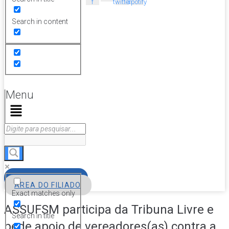
f
twitter
spotify
Search in content
Menu
FILIE-SE
ÁREA DO FILIADO
Exact matches only
ASSUFSM participa da Tribuna Livre e
Search in title
pede apoio de vereadores(as) contra a