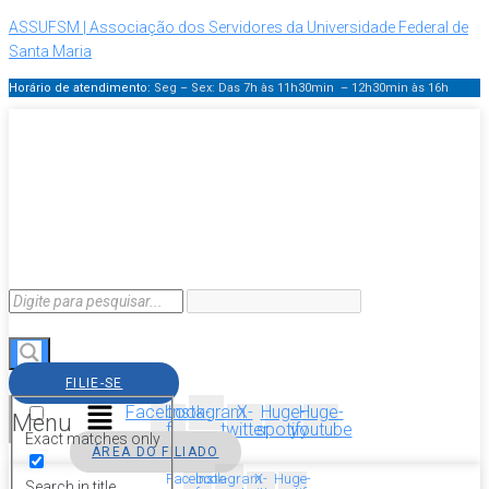
ASSUFSM | Associação dos Servidores da Universidade Federal de
Santa Maria
Horário de atendimento:
Seg – Sex: Das 7h às 11h30min – 12h30min
às 16h
FILIE-SE
Facebook-
Instagram
X-
Huge-
Huge-
Menu
f
twitter
spotify
youtube
Exact matches only
ÁREA DO FILIADO
Facebook-
Instagram
X-
Huge-
Search in title