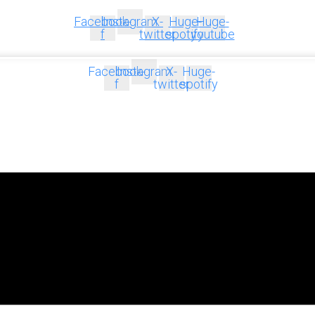
Facebook-
Instagram
X-
Huge-
Huge-
f
twitter
spotify
youtube
Facebook-
Instagram
X-
Huge-
f
twitter
spotify