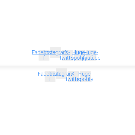
Facebook-
Instagram
X-
Huge-
Huge-
f
twitter
spotify
youtube
Facebook-
Instagram
X-
Huge-
f
twitter
spotify