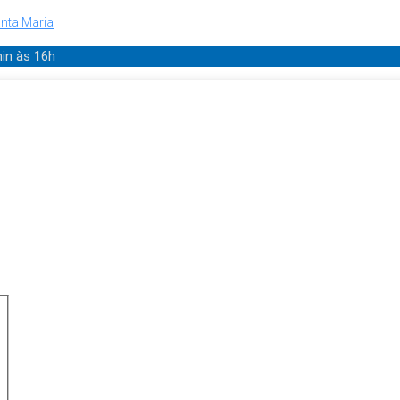
nta Maria
min
às 16h