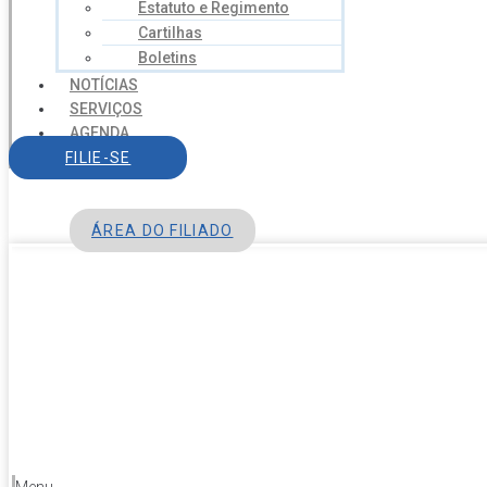
Estatuto e Regimento
Cartilhas
Boletins
NOTÍCIAS
SERVIÇOS
AGENDA
CONTATO
FILIE-SE
ÁREA DO FILIADO
Menu