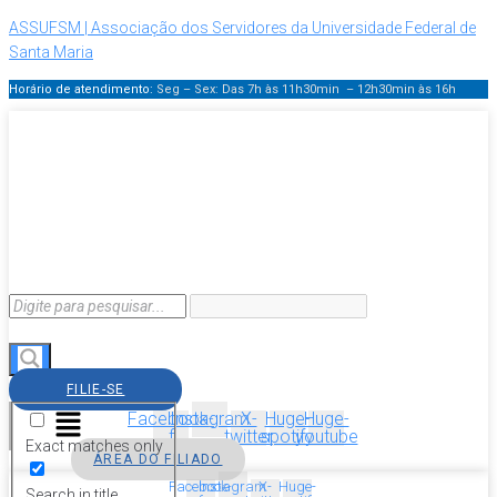
ASSUFSM | Associação dos Servidores da Universidade Federal de
Santa Maria
Horário de atendimento:
Seg – Sex: Das 7h às 11h30min – 12h30min
às 16h
FILIE-SE
Menu
Facebook-
Instagram
X-
Huge-
Huge-
f
twitter
spotify
youtube
Exact matches only
ÁREA DO FILIADO
Facebook-
Instagram
X-
Huge-
Search in title