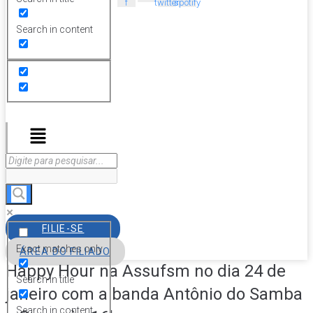
f
twitter
spotify
Search in content
Menu
FILIE-SE
Exact matches only
ÁREA DO FILIADO
Happy Hour na Assufsm no dia 24 de
Search in title
janeiro com a banda Antônio do Samba
Search in content