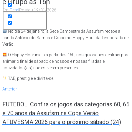
e Grupo às 16h
Em
Geral
Postou
19/01/2026
No dia 24 de janeiro, a Sede Campestre da Assufsm recebe a
banda Antônio do Samba e Grupo no Happy Hour da Temporada de
Verão.
O Happy Hour inicia a partir das 16h, nos quiosques centrais para
animar o final de sábado de nossos e nossas filiadas e
convidados(as) que estiverem presentes.
TAE, prestigie e divirta-se.
Navegação
Anterior
Anterior
de
FUTEBOL: Confira os jogos das categorias 60, 65
Post
e 70 anos da Assufsm na Copa Verão
AFUVESMA 2026 para o próximo sábado (24)