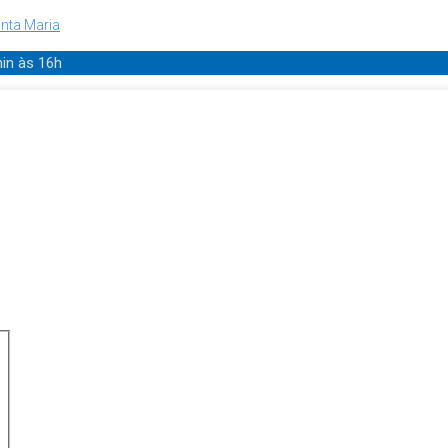
nta Maria
min
às 16h