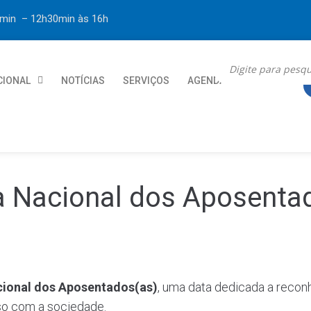
30min – 12h30min
às 16h
CIONAL
NOTÍCIAS
SERVIÇOS
AGENDA
CONTATO
ia Nacional dos Aposenta
cional dos Aposentados(as)
, uma data dedicada a recon
so com a sociedade.