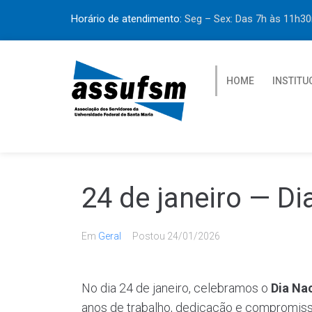
Horário de atendimento:
Seg – Sex: Das 7h às 11h
HOME
INSTITU
24 de janeiro — D
Em
Geral
Postou
24/01/2026
No dia 24 de janeiro, celebramos o
Dia Na
anos de trabalho, dedicação e compromis