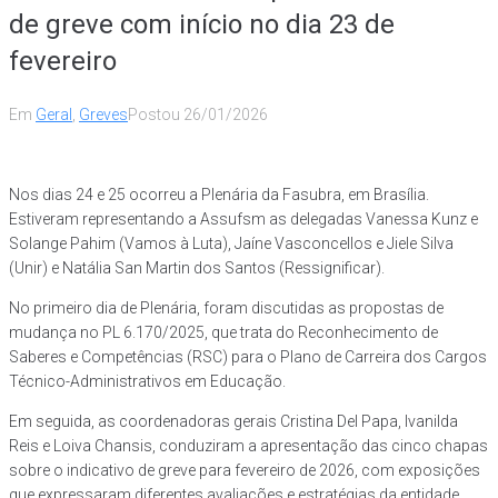
de greve com início no dia 23 de
fevereiro
Em
Geral
,
Greves
Postou
26/01/2026
Nos dias 24 e 25 ocorreu a Plenária da Fasubra, em Brasília.
Estiveram representando a Assufsm as delegadas Vanessa Kunz e
Solange Pahim (Vamos à Luta), Jaíne Vasconcellos e Jiele Silva
(Unir) e Natália San Martin dos Santos (Ressignificar).
No primeiro dia de Plenária, foram discutidas as propostas de
mudança no PL 6.170/2025, que trata do Reconhecimento de
Saberes e Competências (RSC) para o Plano de Carreira dos Cargos
Técnico-Administrativos em Educação.
Em seguida, as coordenadoras gerais Cristina Del Papa, Ivanilda
Reis e Loiva Chansis, conduziram a apresentação das cinco chapas
sobre o indicativo de greve para fevereiro de 2026, com exposições
que expressaram diferentes avaliações e estratégias da entidade