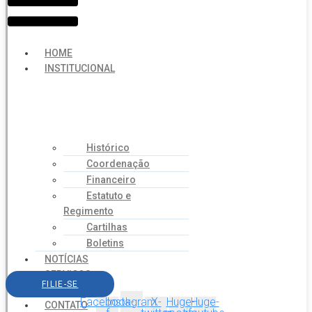
HOME
INSTITUCIONAL
Histórico
Coordenação
Financeiro
Estatuto e
Regimento
Cartilhas
Boletins
NOTÍCIAS
SERVIÇOS
FILIE-SE
AGENDA
Facebook-
Instagram
X-
Huge-
Huge-
CONTATO