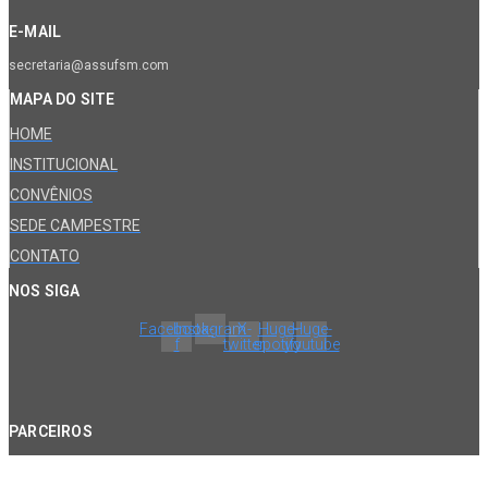
E-MAIL
secretaria@assufsm.com
MAPA DO SITE
HOME
INSTITUCIONAL
CONVÊNIOS
SEDE CAMPESTRE
CONTATO
NOS SIGA
Facebook-
Instagram
X-
Huge-
Huge-
f
twitter
spotify
youtube
PARCEIROS