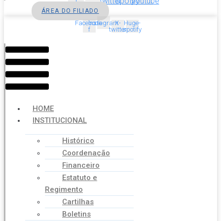
f
twitter
spotify
youtube
ÁREA DO FILIADO
Facebook-
Instagram
X-
Huge-
f
twitter
spotify
Menu
HOME
INSTITUCIONAL
Histórico
Coordenação
Financeiro
Estatuto e
Regimento
Cartilhas
Boletins