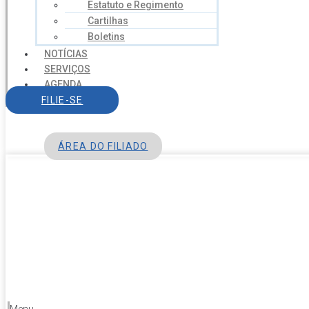
Estatuto e Regimento
Cartilhas
Boletins
NOTÍCIAS
SERVIÇOS
AGENDA
CONTATO
FILIE-SE
ÁREA DO FILIADO
Menu