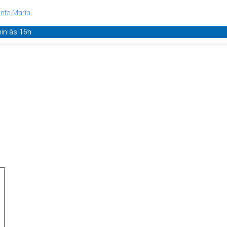
nta Maria
min
às 16h