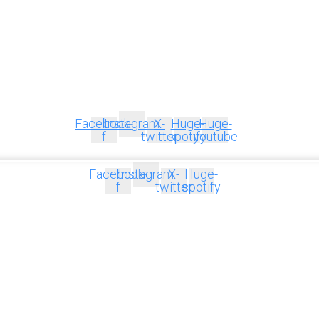
Facebook-
Instagram
X-
Huge-
Huge-
f
twitter
spotify
youtube
Facebook-
Instagram
X-
Huge-
f
twitter
spotify