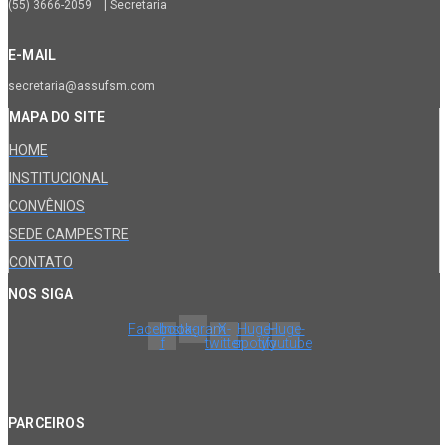
(55) 3666-2059 | Secretaria
E-MAIL
secretaria@assufsm.com
MAPA DO SITE
HOME
INSTITUCIONAL
CONVÊNIOS
SEDE CAMPESTRE
CONTATO
NOS SIGA
Facebook-
Instagram
X-
Huge-
Huge-
f
twitter
spotify
youtube
PARCEIROS