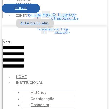
SERVIÇOS
FILIE-SE
AGENDA
Facebook-
Instagram
X-
Huge-
Huge-
CONTATO
f
twitter
spotify
youtube
ÁREA DO FILIADO
Facebook-
Instagram
X-
Huge-
f
twitter
spotify
Menu
HOME
INSTITUCIONAL
Histórico
Coordenação
Financeiro